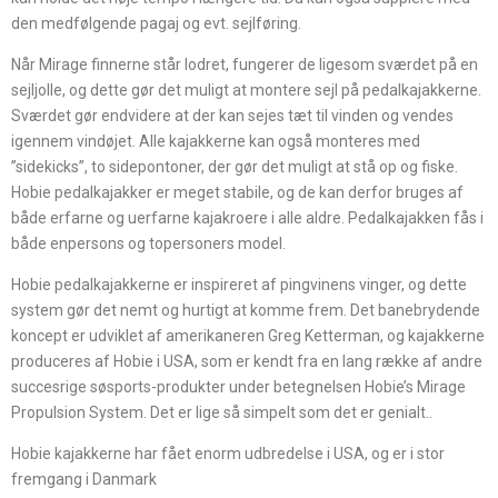
den medfølgende pagaj og evt. sejlføring.
Når Mirage finnerne står lodret, fungerer de ligesom sværdet på en
sejljolle, og dette gør det muligt at montere sejl på pedalkajakkerne.
Sværdet gør endvidere at der kan sejes tæt til vinden og vendes
igennem vindøjet. Alle kajakkerne kan også monteres med
”sidekicks”, to sidepontoner, der gør det muligt at stå op og fiske.
Hobie pedalkajakker er meget stabile, og de kan derfor bruges af
både erfarne og uerfarne kajakroere i alle aldre. Pedalkajakken fås i
både enpersons og topersoners model.
Hobie pedalkajakkerne er inspireret af pingvinens vinger, og dette
system gør det nemt og hurtigt at komme frem. Det banebrydende
koncept er udviklet af amerikaneren Greg Ketterman, og kajakkerne
produceres af Hobie i USA, som er kendt fra en lang række af andre
succesrige søsports-produkter under betegnelsen Hobie’s Mirage
Propulsion System. Det er lige så simpelt som det er genialt..
Hobie kajakkerne har fået enorm udbredelse i USA, og er i stor
fremgang i Danmark