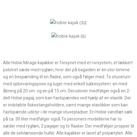
Alle Hobie Mirage kajakker er forsynet med et rorsystem, et lækkert
polstret sæde med ryglæn, hvor der på bagsiden er en stor lomme
og en bespænding til en flaske, som også følger med. To stuverum
med opbevaringspose og luger med enkelt lukkesystem: en med
åbning på 20 cm. og en på 15 cm. Derudover medfølger også en 2-
delt Hobie pagaj, som kan fastspændes ved hjælp af en elastik. Der
er indstøbte fiskestangsholdere, samt mange elastikker som kan
fastspænde udstyr i de mange stuvepladser. En Hobie vandtæt sæk
på ca. 30 liter medfølger også.To personers modellerne har to
sæder med ryglæn, 2 pagajer og to flasker. Der medfølger propper til
alle de selvlænsende huller. Alle kajakker er lavet af polyætylen. Alle