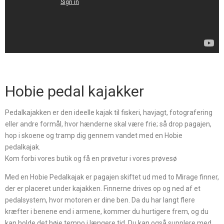
Hobie pedal kajakker
Pedalkajakken er den ideelle kajak til fiskeri, havjagt, fotografering
eller andre formål, hvor hænderne skal være frie; så drop pagajen,
hop i skoene og tramp dig gennem vandet med en Hobie
pedalkajak.
Kom forbi vores butik og få en prøvetur i vores prøvesø
Med en Hobie Pedalkajak er pagajen skiftet ud med to Mirage finner,
der er placeret
under kajakken. Finnerne drives op og ned af et
pedalsystem, hvor motoren er dine ben. Da du har langt flere
kræfter i benene end i armene, kommer du hurtigere frem, og du
kan holde det høje tempo i længere tid. Du kan også supplere med